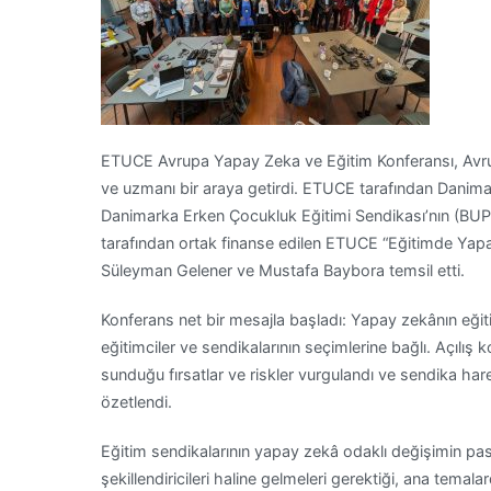
ETUCE Avrupa Yapay Zeka ve Eğitim Konferansı, Avrupa
ve uzmanı bir araya getirdi. ETUCE tarafından Danimar
Danimarka Erken Çocukluk Eğitimi Sendikası’nın (BUPL
tarafından ortak finanse edilen ETUCE “Eğitimde Yap
Süleyman Gelener ve Mustafa Baybora temsil etti.
Konferans net bir mesajla başladı: Yapay zekânın eğiti
eğitimciler ve sendikalarının seçimlerine bağlı. Açılış
sunduğu fırsatlar ve riskler vurgulandı ve sendika ha
özetlendi.
Eğitim sendikalarının yapay zekâ odaklı değişimin pasif
şekillendiricileri haline gelmeleri gerektiği, ana temala