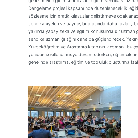
genelindeki eğitim sendikaları, eğitim sendikası uzman
Dengeleme projesi kapsamında düzenlenecek iki eğiti
sözleşme için pratik kılavuzlar geliştirmeye odaklana
sendika üyeleri ve paydaşlar arasında daha fazla iş bir
yakında yapay zekâ ve eğitim konusunda bir uzman gr
sendika uzmanlığı ağını daha da güçlendirecek. Yak
Yükseköğretim ve Araştırma kitabının lansmanı, bu ça
yeniden şekillendirmeye devam ederken, eğitimcileri
genelinde araştırma, eğitim ve topluluk oluşturma faal