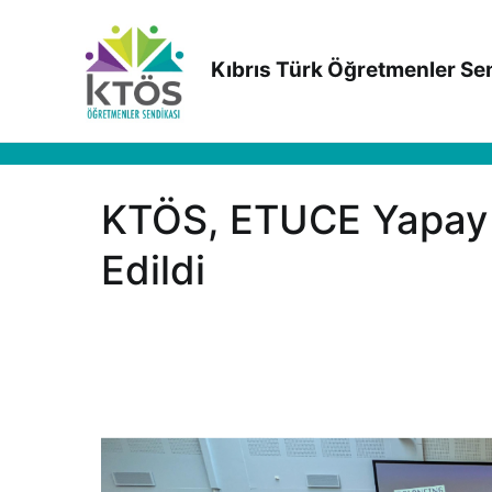
İçeriğe
geç
Kıbrıs Türk Öğretmenler Se
KTÖS, ETUCE Yapay 
Edildi