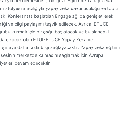
larıyla derinlemesine iş birliği ve Eğitimde Yapay Zeka
m atölyesi aracılığıyla yapay zekâ savunuculuğu ve toplu
cak. Konferansta başlatılan Engage ağı da genişletilerek
liği ve bilgi paylaşımı teşvik edilecek. Ayrıca, ETUCE
ubu kurmak için bir çağrı başlatacak ve bu alandaki
ında çıkacak olan ETUI-ETUCE Yapay Zeka ve
lışmaya daha fazla bilgi sağlayacaktır. Yapay zeka eğitimi
n sesinin merkezde kalmasını sağlamak için Avrupa
iyetleri devam edecektir.