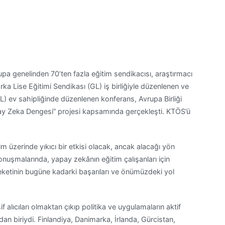
 genelinden 70’ten fazla eğitim sendikacısı, araştırmacı
ka Lise Eğitimi Sendikası (GL) iş birliğiyle düzenlenen ve
) ev sahipliğinde düzenlenen konferans, Avrupa Birliği
ay Zeka Dengesi” projesi kapsamında gerçekleşti. KTÖS’ü
m üzerinde yıkıcı bir etkisi olacak, ancak alacağı yön
 konuşmalarında, yapay zekânın eğitim çalışanları için
reketinin bugüne kadarki başarıları ve önümüzdeki yol
 alıcıları olmaktan çıkıp politika ve uygulamaların aktif
rdan biriydi. Finlandiya, Danimarka, İrlanda, Gürcistan,