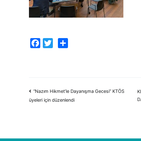
Facebook
Twitter
Paylaş
Yazı
“Nazım Hikmet’le Dayanışma Gecesi” KTÖS
K
D
üyeleri için düzenlendi
dolaşımı