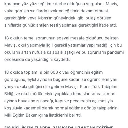
kararının yüz yüze eğitime darbe olduğunu vurguladı. Maviş,
vaka görülen sınıflarda uzaktan eğitimin devam etmesi
gerektiğinin veya Kıbrıs’ın güneyindeki gibi bulaş görülen
sınıflarda günlük antijen testi yapılması gerektiğini ifade etti.
18 okulun temel sorununun sosyal mesafe olduğunu belirten
Maviş, okul yapımıyla ilgili gerekli yatırımlar yapılmadığı için bu
okulların artan nüfusla kalabalıklaştığı ve bu sorunların pandemi
öncesinde de yaşandığını kaydetti.
18 okulda toplam 9 bin 600 civarı öğrencinin eğitim
gördüğünü, eylül ayından bugüne kadar ise öğrencilerin yarı
yarıya okula gittiğini dile getiren Maviş, Kıbrıs Türk Tabipleri
Birliği ve okul müdürleriyle yaptıkları temaslar sonrası, mart
ayında havaların ısınacağı, kapı ve pencerenin açılmasıyla
koşuluyla kademeli olarak normal eğitime dönüş taleplerinin
Milli Eğitim Bakanlığı’na ilettiklerini belirtti.
“18 KİŞİLİK SINIFLARDA, 3 VAKADA UZAKTAN EĞİTİME