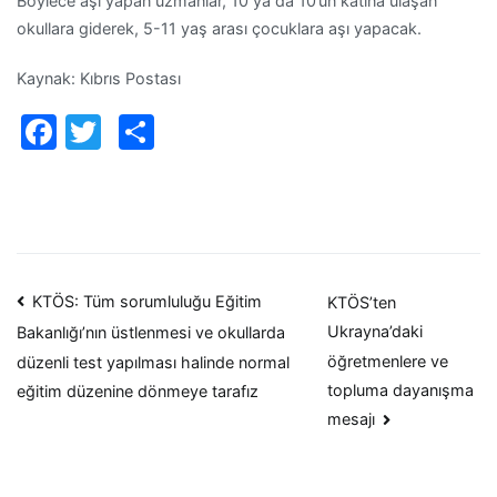
Böylece aşı yapan uzmanlar, 10 ya da 10’un katına ulaşan
okullara giderek, 5-11 yaş arası çocuklara aşı yapacak.
Kaynak: Kıbrıs Postası
Facebook
Twitter
Paylaş
Yazı
KTÖS: Tüm sorumluluğu Eğitim
KTÖS’ten
Ukrayna’daki
Bakanlığı’nın üstlenmesi ve okullarda
dolaşımı
öğretmenlere ve
düzenli test yapılması halinde normal
topluma dayanışma
eğitim düzenine dönmeye tarafız
mesajı