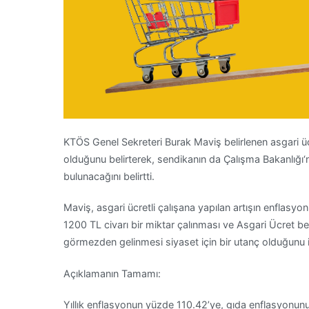
KTÖS Genel Sekreteri Burak Maviş belirlenen asgari üc
olduğunu belirterek, sendikanın da Çalışma Bakanlığı‘
bulunacağını belirtti.
Maviş, asgari ücretli çalışana yapılan artışın enflasyo
1200 TL civarı bir miktar çalınması ve Asgari Ücret belir
görmezden gelinmesi siyaset için bir utanç olduğunu i
Açıklamanın Tamamı:
Yıllık enflasyonun yüzde 110.42’ye, gıda enflasyonun