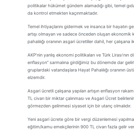
politikalar hükümet gündem alamadığı gibi, temel gıda
da kontrol etmekten kaçınmaktadır.
Temel ihtiyaçlarını gidermek ve insanca bir hayatın ger
artışı olmayan ve sadece önceden oluşan ekonomik kayı
pahalılığı oranının asgari ücretliler dahil, her çalışana
AKP’nin yanlış ekonomi politikaları ve Türk Lirası’nın d
enflasyon” sarmalına girdiğimiz bu dönemde dar gelirl
gruplardaki vatandaşlara Hayat Pahalılığı oranının üs
elzemdir.
Asgari ücretli çalışana yapılan artışın enflasyon rakam
TL civarı bir miktar çalınması ve Asgari Ücret belirlenir
görmezden gelinmesi siyaset için bir utanç olmalıdır.
Yeni asgari ücrete göre bir vergi düzenlemesi yapılm
eğitim/kamu emekçilerinin 900 TL civarı fazla gelir v