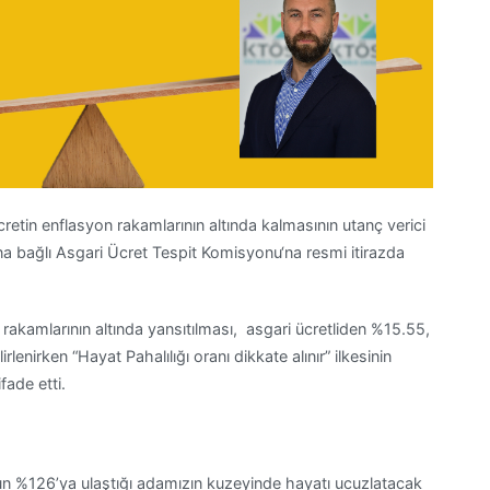
retin enflasyon rakamlarının altında kalmasının utanç verici
na bağlı Asgari Ücret Tespit Komisyonu‘na resmi itirazda
n rakamlarının altında yansıtılması, asgari ücretliden %15.55,
lenirken “Hayat Pahalılığı oranı dikkate alınır” ilkesinin
fade etti.
un %126’ya ulaştığı adamızın kuzeyinde hayatı ucuzlatacak