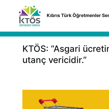
İçeriğe
geç
Kıbrıs Türk Öğretmenler Se
KTÖS: “Asgari ücreti
utanç vericidir.”