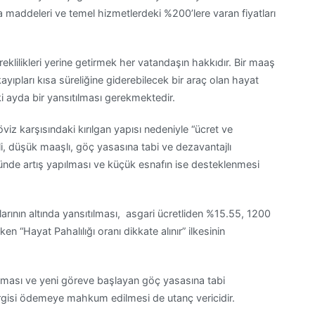
 maddeleri ve temel hizmetlerdeki %200’lere varan fiyatları
eklilikleri yerine getirmek her vatandaşın hakkıdır. Bir maaş
pları kısa süreliğine giderebilecek bir araç olan hayat
 iki ayda bir yansıtılması gerekmektedir.
öviz karşısındaki kırılgan yapısı nedeniyle “ücret ve
i, düşük maaşlı, göç yasasına tabi ve dezavantajlı
tünde artış yapılması ve küçük esnafın ise desteklenmesi
larının altında yansıtılması, asgari ücretliden %15.55, 1200
ken “Hayat Pahalılığı oranı dikkate alınır” ilkesinin
aması ve yeni göreve başlayan göç yasasına tabi
ergisi ödemeye mahkum edilmesi de utanç vericidir.