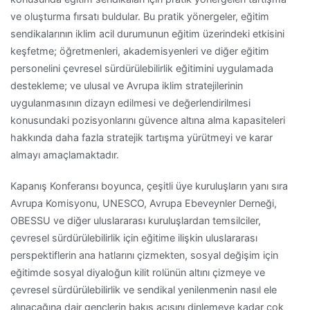
ve oluşturma fırsatı buldular. Bu pratik yönergeler, eğitim
sendikalarının iklim acil durumunun eğitim üzerindeki etkisini
keşfetme; öğretmenleri, akademisyenleri ve diğer eğitim
personelini çevresel sürdürülebilirlik eğitimini uygulamada
destekleme; ve ulusal ve Avrupa iklim stratejilerinin
uygulanmasının dizayn edilmesi ve değerlendirilmesi
konusundaki pozisyonlarını güvence altına alma kapasiteleri
hakkında daha fazla stratejik tartışma yürütmeyi ve karar
almayı amaçlamaktadır.
Kapanış Konferansı boyunca, çeşitli üye kuruluşların yanı sıra
Avrupa Komisyonu, UNESCO, Avrupa Ebeveynler Derneği,
OBESSU ve diğer uluslararası kuruluşlardan temsilciler,
çevresel sürdürülebilirlik için eğitime ilişkin uluslararası
perspektiflerin ana hatlarını çizmekten, sosyal değişim için
eğitimde sosyal diyaloğun kilit rolünün altını çizmeye ve
çevresel sürdürülebilirlik ve sendikal yenilenmenin nasıl ele
alınacağına dair gençlerin bakış açısını dinlemeye kadar çok