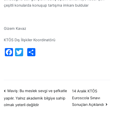
çeşitli konularda konuşup tartışma imkanı buldular
Gizem Kavaz
KTÖS Dış İlişkiler Koordinatörü
Facebook
Twitter
Paylaş
Yazı
Maviş: Bu meslek sevgi ve şefkatle
14 Aralık KTÖS
Euroscola Sınavı
yapılır. Yalnız akademik bilgiye sahip
dolaşımı
Sonuçları Açıklandı
olmak yeterli değildir