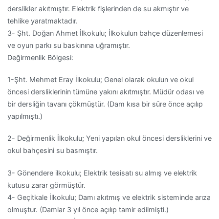
derslikler akıtmıştır. Elektrik fişlerinden de su akmıştır ve
tehlike yarat
maktadır.
3-
Şht. Doğan Ahmet İlkokulu;
İ
lkokulun bahçe düzenlemesi
ve oyun parkı
su baskınına uğramıştır.
Değirmenlik Bölgesi:
1-Şht. Me
hmet Eray İ
lkokulu; Genel olarak okulun ve okul
öncesi dersliklerinin tümüne yakını akı
tmıştır. Müdür odası ve
bir ders
liğin tavanı çökmüştür. (Dam kısa bir süre önce açılıp
yapılmıştı.)
2- Değirmenlik İlkokulu; Yeni ya
pılan okul öncesi dersliklerini
ve
okul
bahçesini
su basmıştır.
3-
Gönendere ilkokulu; E
lektrik tesisatı su almış ve elektrik
kutusu zarar görmüştür.
4-
Geçitkale İlkokulu; Damı akıtmış ve elektrik sisteminde arıza
olmuştur. (Damlar 3 yıl önce açılıp tamir edilmişti.)