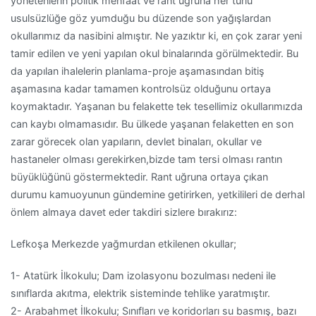
yönetenlerin politik menfaat ve rant uğruna her türlü
usulsüzlüğe göz yumduğu bu düzende son yağışlardan
okullarımız da nasibini almıştır. Ne yazıktır ki, en çok zarar yeni
tamir edilen ve yeni yapılan okul binalarında görülmektedir. Bu
da yapılan ihalelerin planlama-proje aşamasından bitiş
aşamasına kadar tamamen kontrolsüz olduğunu ortaya
koymaktadır. Yaşanan bu felakette tek tesellimiz okullarımızda
can kaybı olmamasıdır. Bu
ülkede yaşanan f
elaketten en son
zarar görecek olan
yapıların,
d
evlet binaları
,
okullar ve
hasta
neler
olması gerekirken
,
bizde tam tersi olması rantın
büyüklüğünü göstermektedir. Rant uğruna ortaya çıkan
durumu kamuoyunun gündemine getirirken, yetkilileri de derhal
önlem almaya davet eder takdiri sizlere bırakırız:
Lefkoşa Merke
zde yağmurdan etkilenen okullar;
1-
Atatürk İlkokulu; D
am izolasyonu bozulması nedeni ile
sınıflarda akıtma, elektrik sisteminde tehlike yarat
mıştır.
2-
Arabahmet İlkokulu;
S
ınıfları ve koridorları su basmış, bazı