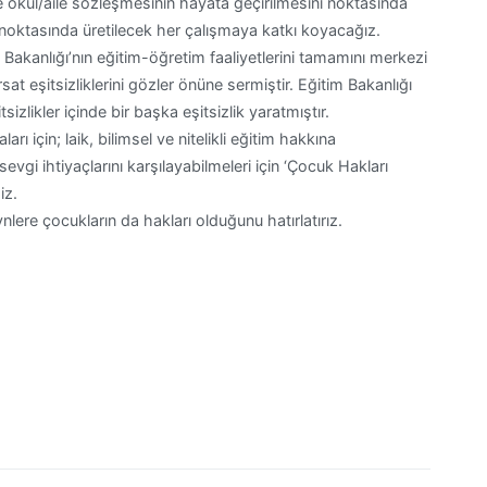
okul/aile sözleşmesinin hayata geçirilmesini noktasında
rı noktasında üretilecek her çalışmaya katkı koyacağız.
Bakanlığı’nın eğitim-öğretim faaliyetlerini tamamını merkezi
at eşitsizliklerini gözler önüne sermiştir. Eğitim Bakanlığı
tsizlikler içinde bir başka eşitsizlik yaratmıştır.
rı için; laik, bilimsel ve nitelikli eğitim hakkına
evgi ihtiyaçlarını karşılayabilmeleri için ‘Çocuk Hakları
iz.
ere çocukların da hakları olduğunu hatırlatırız.