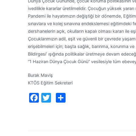
Dünya Çocuk Gününde, çocuk koruma politikasının ve 
ivedilikle kararlar üretilmelidir. Çocuğun yüksek yara
Pandemi ile hayatımızın değiştiği bir dönemde, Eğitim 
sınavlara ve kolej sınavına endekslemesi eğitimdeki fırs
dershanelerin açık, okulların kapalı olması kararı ile eşi
Çocuklarımızın adil, eşit ve güvenli bir çevrede yaşamala
erişebilmeleri için; başta sağlık, barınma, korunma ve s
Bildirgesi’ ışığında politikalar üretmeye devam edeceğ
“1 Haziran Dünya Çocuk Günü” vesilesiyle tüm ebeveynl
Burak Maviş
KTÖS Eğitim Sekreteri
Facebook
Twitter
Paylaş