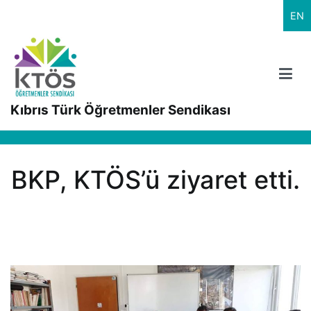
İçeriğe
EN
geç
Kıbrıs Türk Öğretmenler Sendikası
BKP, KTÖS’ü ziyaret etti.