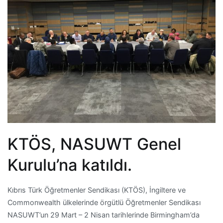
KTÖS, NASUWT Genel
Kurulu’na katıldı.
Kıbrıs Türk Öğretmenler Sendikası (KTÖS), İngiltere ve
Commonwealth ülkelerinde örgütlü Öğretmenler Sendikası
NASUWT’un 29 Mart – 2 Nisan tarihlerinde Birmingham’da